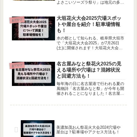
よさこいソーズラ祭り」は地元の多く
の人々に愛されています。しかし、人
気のあるこの花火大会では、混雑や駐
車場の問題が悩みの種となることが多
大垣花火大会2025穴場スポッ
おでかけ
いです。本記事では、伊東花火大会の
トや屋台を紹介！駐車場情報
穴場スポットや屋台情報を詳しく紹介
も！
します。
水の都として知られる、岐阜県大垣市
で「大垣花火大会2025」が7月26日
(土)に開催されます！大垣花火大会
2025での花火の見える穴場スポットや
屋台など気になりますよね！そこで今
回は、大垣花火大会2025での穴場スポ
名古屋みなと祭花火2025の見
おでかけ
ットや屋台などについて調べてみまし
える場所や穴場は？混雑状況
た。
と回避方法も！
毎年海の日に名古屋港で行われる夏の
風物詩「名古屋みなと祭」が今年も開
催されることになりました！名古屋み
なと祭は東海地方屈指の人気のある夏
祭りで、例年の人出は約34万人にも及
び、大変混雑することが予想されま
す。そこで今回は名古屋みなと祭で花
火の見える場所や穴場スポット、混雑
状況や回避方法についてもまとめまし
美濃加茂おん祭花火大会2024穴場や
た。
屋台は？駐車場やアクセス方法も！