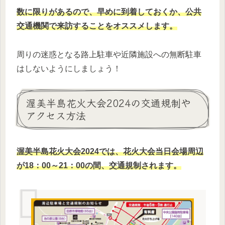
数に限りがあるので、
早めに到着しておくか、公共
交通機関で来訪することをオススメします。
周りの迷惑となる路上駐車や近隣施設への無断駐車
はしないようにしましょう！
渥美半島花火大会2024の交通規制や
アクセス方法
渥美半島花火大会2024では、花火大会当日会場周辺
が18：00～21：00の間、
交通規制されます。