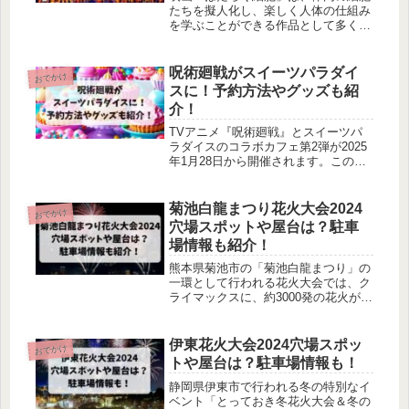
たちを擬人化し、楽しく人体の仕組み
を学ぶことができる作品として多くの
人々に注目されています。しかし、子
供を持つ親としては、「この映画は何
歳から見せるべきなのか？」という悩
呪術廻戦がスイーツパラダイ
おでかけ
みを抱える方も多いでしょう。この記
スに！予約方法やグッズも紹
事では、「はたらく細胞」の映画が何
介！
歳から見れるのか、小学生でも楽しめ
るのか、アニメを見ていなくても理解
TVアニメ『呪術廻戦』とスイーツパ
できるのかを詳しく解説します。
ラダイスのコラボカフェ第2弾が2025
年1月28日から開催されます。このコ
ラボカフェでは、呪術廻戦の人気キャ
ラクターをイメージしたメニューやオ
リジナルグッズが登場し、ファンにと
菊池白龍まつり花火大会2024
おでかけ
って見逃せないイベントとなっていま
穴場スポットや屋台は？駐車
す。予約方法やグッズ情報、メニュー
場情報も紹介！
内容、実施店舗など、気になる詳細を
ご紹介します。
熊本県菊池市の「菊池白龍まつり」の
一環として行われる花火大会では、ク
ライマックスに、約3000発の花火が打
ちあがり、観客を魅了します。菊池白
龍まつり花火大会2024での花火の見え
る穴場スポットや屋台など気になりま
伊東花火大会2024穴場スポッ
おでかけ
すよね！菊池白龍まつり花火大会2024
トや屋台は？駐車場情報も！
での穴場スポットや屋台などについて
調べてみました。
静岡県伊東市で行われる冬の特別なイ
ベント「とっておき冬花火大会＆冬の