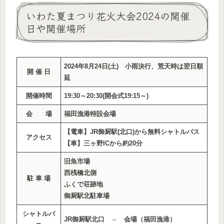
いわた夏まつり花火大会2024の開催
日や開催場所
2024年8月24日(土) 小雨決行、荒天時は翌日順
開 催 日
延
開催時間
19:30～20:30(開会式19:15～)
会 場
福田漁港特設会場
【電車】JR御厨駅(北口)から無料シャトルバス
アクセス
【車】三ヶ野ICから約20分
旧魚市場
西桟橋北側
駐 車 場
ふくで荘跡地
御厨駅北駐車場
シャトルバ
JR御厨駅北口 ⇔ 会場（福田漁港）