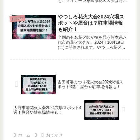
も、フィナーレを飾る花火大会は特に
ニュー、限定グッズの情報を解説しま
大きな魅力を持っています。しかし、
す。
毎年の混雑や人混みを避けたいと考え
る方も多いのではないでしょうか。こ
やつしろ花火大会2024穴場ス
おでかけ
の記事では、えびな市民まつりの花火
ポットや屋台は？駐車場情報
を楽しむための穴場スポットや屋台情
も紹介！
報、駐車場、交通規制についても詳し
く解説します。
全国の有名花火師が技を競う熊本県八
代市の花火大会が、2024年10月19日
(土)に開催されます。やつしろ花火大
会2024での花火の見える穴場スポット
や屋台など気になりますよね！やつし
ろ花火大会2024での穴場スポットや屋
台などについて調べてみました。
吉田町港まつり花火大会2024穴場ス
ポット3選！屋台や駐車場情報も！
大府東浦花火大会2024穴場スポット4
選！屋台や駐車場情報も！
ホーム
おでかけ