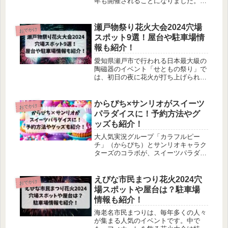
年も開催されることになりました。地
元の方々から揖斐川への感謝の気持ち
を募集し、そのメッセージを花火玉に
貼って打ち上げることから「ありがと
瀬戸物祭り花火大会2024穴場
おでかけ
う花火」と呼ばれています。今回は、
スポット9選！屋台や駐車場情
揖斐川ありがとう花火2025での屋台や
報も紹介！
穴場スポットなどについて調べてみま
した。
愛知県瀬戸市で行われる日本最大級の
陶磁器のイベント「せともの祭り」で
は、初日の夜に花火が打ち上げられま
す。瀬戸物祭り花火大会2024での花火
の見える穴場スポットや屋台など気に
なりますよね！瀬戸物祭り花火大会
からぴち×サンリオがスイーツ
おでかけ
2024での穴場スポットや屋台などにつ
パラダイスに！予約方法やグ
いて調べてみました。
ッズも紹介！
大人気実況グループ「カラフルピー
チ」（からぴち）とサンリオキャラク
ターズのコラボが、スイーツパラダイ
スで開催されることが決まりました。
しかし、コラボイベントの詳細や予約
方法を把握していないと、楽しむチャ
えびな市民まつり花火2024穴
おでかけ
ンスを逃してしまうかもしれません。
場スポットや屋台は？駐車場
特に、限定メニューやグッズは数に限
情報も紹介！
りがあるため、早めの準備が必要で
す。この記事では、からぴち×サンリ
海老名市民まつりは、毎年多くの人々
オのコラボイベントについて、スイー
が集まる人気のイベントです。中で
ツパラダイスでの予約方法や特別なメ