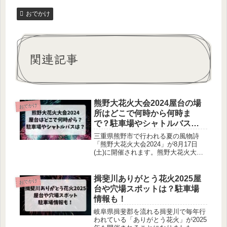
おでかけ
関連記事
熊野大花火大会2024屋台の場
おでかけ
所はどこで何時から何時ま
で？駐車場やシャトルバス
は？
三重県熊野市で行われる夏の風物詩
「熊野大花火大会2024」が8月17日
(土)に開催されます。熊野大花火大会
2024の屋台はどこで出店されるのか、
何時から何時までやっているのか、気
になりますよね！熊野大花火大会2024
揖斐川ありがとう花火2025屋
おでかけ
の屋台はどこで何時から何時までやっ
台や穴場スポットは？駐車場
ているのかなどについて調べてみまし
情報も！
た。
岐阜県揖斐郡を流れる揖斐川で毎年行
われている「ありがとう花火」が2025