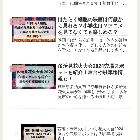
（土）に開催されます！新舞子ビーチ
フェスティバル花火大会2024での屋台
の出店や駐車場など気になりますよ
ね！新舞子ビーチフェスティバル花火
はたらく細胞の映画は何歳か
おでかけ
大会2024での屋台や駐車場、シャトル
ら見れる？小学生は？アニメ
バスなどについて調べてみました。
を見てなくても楽しめる？
映画「はたらく細胞」は、体内の細胞
たちを擬人化し、楽しく人体の仕組み
を学ぶことができる作品として多くの
人々に注目されています。しかし、子
供を持つ親としては、「この映画は何
歳から見せるべきなのか？」という悩
多治見花火大会2024穴場スポ
おでかけ
みを抱える方も多いでしょう。この記
ットを紹介！屋台や駐車場情
事では、「はたらく細胞」の映画が何
報も！
歳から見れるのか、小学生でも楽しめ
るのか、アニメを見ていなくても理解
岐阜県多治見市で毎年行われる多治見
できるのかを詳しく解説します。
花火大会が2024年も行われます！多治
見市の中心を流れる土岐川の河川敷で
約4500発もの花火が打ち上げられま
す。地元のラジオFM局とコラボした
ミュージック仕掛け花火が、見どころ
の一つとなっています。
西尾・米津の川まつり花火大会2024
屋台や穴場スポットは？駐車場も調
査！