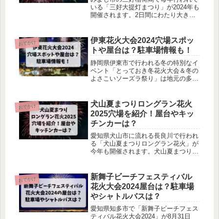
いる「三好大提灯まつり」が2024年も
開催されます。2日間にわたり大きな
提灯が飾られ、フィナーレには花火が
夜空に打ちあがります。三好稲荷閣大
提灯まつり花火大会2024での屋台や花
伊東花火大会2024穴場スポッ
おでかけ
火の見える穴場スポットなど気になり
トや屋台は？駐車場情報も！
ますよね！
静岡県伊東市で行われる冬の特別なイ
ベント「とっておき冬花火大会＆冬の
よさこいソーズラ祭り」は地元の多く
の人々に愛されています。しかし、人
気のあるこの花火大会では、混雑や駐
車場の問題が悩みの種となることが多
犬山夏まつりロングラン花火
おでかけ
いです。本記事では、伊東花火大会の
2025穴場を紹介！屋台やキッ
穴場スポットや屋台情報を詳しく紹介
チンカーは？
します。
愛知県犬山市に流れる長良川で行われ
る「犬山夏まつりロングラン花火」が
今年も開催されます。犬山夏まつりロ
ングラン花火2025では、混雑を避ける
ため10日間に渡って毎日10分間、大輪
の花が夜空に打ちあがります。今回は
新舞子ビーチフェスティバル
おでかけ
犬山夏まつりロングラン花火2025で気
花火大会2024屋台は？駐車場
になる穴場スポットや屋台・キッチン
やシャトルバスは？
カーなどについてまとめました。
愛知県知多市で「新舞子ビーチフェス
ティバル花火大会2024」が8月31日