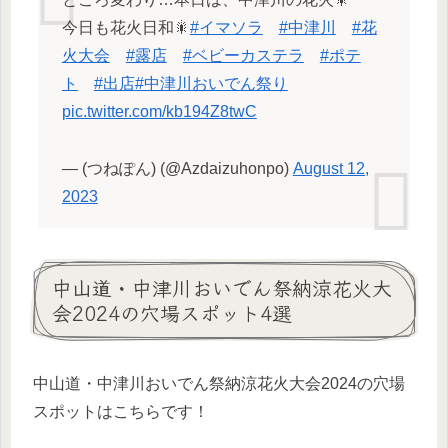
今日も花火日和🎇
#イマソラ
#中津川
#花
火大会
#露店
#ベビーカステラ
#ポテ
ト
#出店
#中津川おいでん祭り
pic.twitter.com/kb194Z8twC
— (つねぽん) (@Azdaizuhonpo)
August 12,
2023
中山道・中津川おいでん祭納涼花火大
会2024の穴場スポット4選
中山道・中津川おいでん祭納涼花火大会2024の穴場
スポットはこちらです！