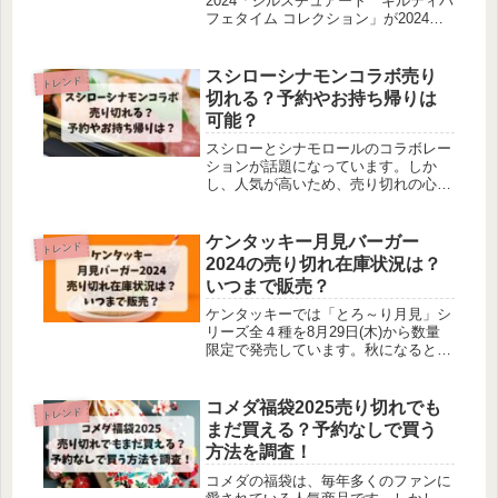
2024「ジルスチュアート ギルティパ
フェタイム コレクション」が2024年
11月1日(金)より発売されます。女の
子に人気のジルスチュアートのクリス
マスコフレは、とても人気があり毎年
スシローシナモンコラボ売り
トレンド
売り切れてしまうほど。ジルスチュア
切れる？予約やお持ち帰りは
ートクリスマスコフレ2024の当選倍率
可能？
や売り切れ・再販情報などについて調
べてみました。
スシローとシナモロールのコラボレー
ションが話題になっています。しか
し、人気が高いため、売り切れの心配
をしている方も多いのではないでしょ
うか。この記事では、スシローのシナ
モンコラボの売り切れの可能性や、予
ケンタッキー月見バーガー
トレンド
約、お持ち帰りについての詳細をお伝
2024の売り切れ在庫状況は？
えします。
いつまで販売？
ケンタッキーでは「とろ～り月見」シ
リーズ全４種を8月29日(木)から数量
限定で発売しています。秋になるとケ
ンタッキーで発売される「月見バーガ
ー」ですが、季節限定商品なのでいつ
まで販売されているのか、売り切れて
コメダ福袋2025売り切れでも
トレンド
しまうのか気になりますよね。ケンタ
まだ買える？予約なしで買う
ッキー月見バーガー2024について調べ
方法を調査！
てみました。
コメダの福袋は、毎年多くのファンに