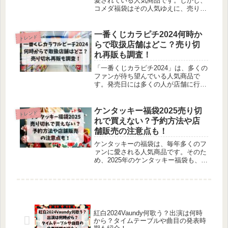
愛されている人気商品です。しかし、
コメダ福袋はその人気ゆえに、売り切
れが続出することが多いのが現状で
す。そこで今回は、コメダ福袋2025の
売り切れ状況や、まだ買える可能性に
一番くじカラピチ2024何時か
トレンド
ついて調べてみました。
らで取扱店舗はどこ？売り切
れ再販も調査！
「一番くじカラピチ2024」は、多くの
ファンが待ち望んでいる人気商品で
す。発売日には多くの人が店舗に行列
ができるほどです。そのため購入でき
ないことに悩むファンも少なくありま
せん。特に、一番くじカラピチは、初
ケンタッキー福袋2025売り切
トレンド
日の店頭での売り切れが心配ですよ
れで買えない？予約方法や店
ね。一番くじカラピチの販売開始時刻
舗販売の注意点も！
や取扱店舗、売り切れ時の再販情報に
ついて調べました。
ケンタッキーの福袋は、毎年多くのフ
ァンに愛される人気商品です。そのた
め、2025年のケンタッキー福袋も、昨
年同様に売り切れが予想されていま
す。この記事では、ケンタッキー福袋
2025の予約方法や店舗販売の情報を詳
しく解説します。
紅白2024Vaundy何歌う？出演は何時
から？タイムテーブルや曲目の発表時