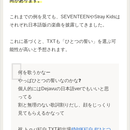
向があります。
これまでの例を見ても、SEVENTEENやStray Kidsは
それぞれ日本語版の楽曲を披露してきました。
これに基づくと、TXTも「ひとつの誓い」を選ぶ可
能性が高いと予想されます。
何を歌うかなー
やっぱひとつの誓いなのかな❓
個人的にはDejavuの日本語verでもいいと思
ってる
割と無理のない歌詞割りだし、顔をじっくり
見てもらえるかなって
祝 トゥバ紅白 TXT初出場
#NHK紅白
#ひとつ