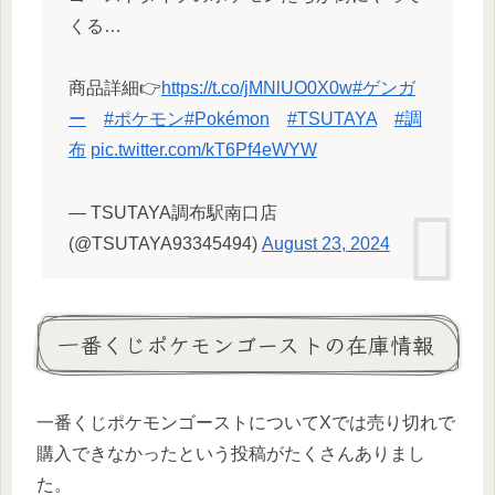
くる…
商品詳細👉
https://t.co/jMNlUO0X0w
#ゲンガ
ー
#ポケモン
#Pokémon
#TSUTAYA
#調
布
pic.twitter.com/kT6Pf4eWYW
— TSUTAYA調布駅南口店
(@TSUTAYA93345494)
August 23, 2024
一番くじポケモンゴーストの在庫情報
一番くじポケモンゴーストについてXでは売り切れで
購入できなかったという投稿がたくさんありまし
た。