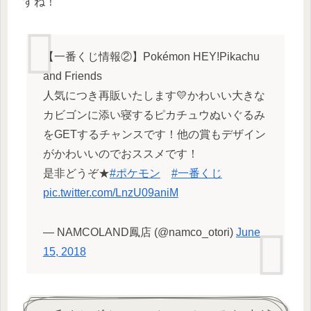
すね！
【一番くじ情報②】Pokémon HEY!Pikachu
and Friends
人気につき再販いたします💛かわいい大きな
カビゴンに添い寝するピカチュウぬいぐるみ
をGETするチャンスです！他の賞もデザイン
がかわいいのでおススメです！
是非どうぞ★
#ポケモン
#一番くじ
pic.twitter.com/LnzU09aniM
— NAMCOLAND鳳店 (@namco_otori)
June
15, 2018