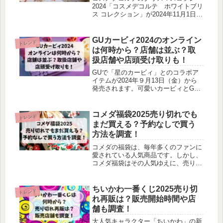
2024「コスメデコルテ ホワイトブリ
ス コレクション」が2024年11月1日
（金）より発売されます。大谷翔平さ
んが広告モデルに起用されていて、注
目度が高まっているブランドなだけ
GUカービィ2024のオンライン
トレンド
に、とても人気で買えない可能性もあ
は何時から？店舗は並ぶ？取
ります。コスメデコルテのクリスマス
扱店舗や店頭受け取りも！
コフレ2024は本当に買えないのか？予
約抽選倍率や売り切れ・再販情報など
GUで「星のカービィ」とのコラボア
について調べてみました。
イテムが2024年９月13日（金）から
発売されます。可愛いカービィとGU
とのコラボとあって、毎年人気で早々
に売り切れてしまうようです。GUカ
ービィ2024は何時から並ぶのか、オン
コメダ福袋2025売り切れでも
トレンド
ライン販売や売り切れ状況について調
まだ買える？予約なしで買う
べてみました。
方法を調査！
コメダの福袋は、毎年多くのファンに
愛されている人気商品です。しかし、
コメダ福袋はその人気ゆえに、売り切
れが続出することが多いのが現状で
す。そこで今回は、コメダ福袋2025の
売り切れ状況や、まだ買える可能性に
ちいかわ一番くじ2025売り切
トレンド
ついて調べてみました。
れ再販は？販売開始時間や店
舗も調査！
大人気キャラクター「ちいかわ」の新