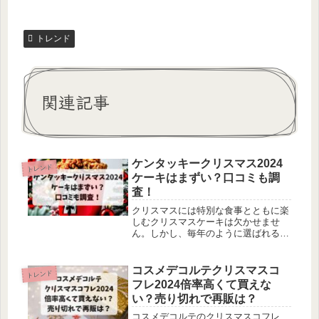
トレンド
関連記事
ケンタッキークリスマス2024
トレンド
ケーキはまずい？口コミも調
査！
クリスマスには特別な食事とともに楽
しむクリスマスケーキは欠かせませ
ん。しかし、毎年のように選ばれるケ
ンタッキーのクリスマスケーキが果た
して本当に美味しいのか、不安を抱え
る方も多いのではないでしょうか。こ
コスメデコルテクリスマスコ
トレンド
の記事では、ケンタッキーのクリスマ
フレ2024倍率高くて買えな
スケーキに関する口コミや評判を徹底
い？売り切れで再販は？
的に調査し、その魅力や問題点を明ら
かにします。
コスメデコルテのクリスマスコフレ