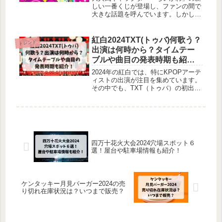
しい一番くじが登場し、ファンの間で
大きな話題を呼んでいます。しかし、
人気の高さゆえに「いつから販売され
るの？」「すぐに売り切れてしまうの
では？」と不安に思っている方も多い
紅白2024TXT(トゥバ)何歌う？
トレンド
のではないでしょうか。この記事で
出演は何時から？タイムテー
は、ちいかわ一番くじの販売開始時間
ブルや曲目の発表時期も紹
や、売り切れの可能性、再販の情報、
介！
さらには販売店舗についても詳しく解
2024年の紅白では、特にKPOPアーテ
説します。
ィストの出演が注目を集めています。
その中でも、TXT（トゥバ）の初出場
が決定し、何を歌うのか気になるとこ
ろですよね！紅白2024におけるTXTの
出演時間や歌う曲についての予想、さ
らにはタイムテーブルの発表時期につ
いて調べてみました。
四万十花火大会2024穴場スポット６
選！屋台や駐車場情報も紹介！
ケンタッキー月見バーガー2024の売
り切れ在庫状況は？いつまで販売？