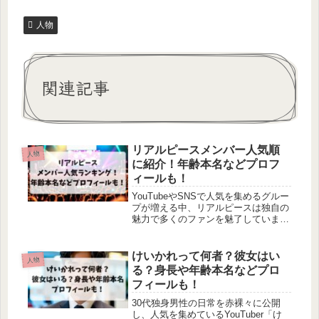
人物
関連記事
リアルピースメンバー人気順
人物
に紹介！年齢本名などプロフ
ィールも！
YouTubeやSNSで人気を集めるグルー
プが増える中、リアルピースは独自の
魅力で多くのファンを魅了していま
す。「リアルピースのメンバーについ
てもっと知りたい」「誰が一番人気な
の？」と思っている方も多いのではな
けいかれって何者？彼女はい
人物
いでしょうか。この記事では、リアル
る？身長や年齢本名などプロ
ピースの最新の人気順と、各メンバー
フィールも！
の詳細なプロフィールを紹介します。
30代独身男性の日常を赤裸々に公開
し、人気を集めているYouTuber「け