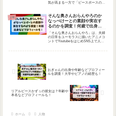
解説します。
気が高まる一方で「ピースポースの年
齢は実際いくつなの？」「ピースポー
スの出身はどこ？」と気になっている
方も多いのではないでしょうか。この
そんな奥さんおらんやろのか
人物
記事では、ピースポースの年齢や出身
なっぺけーとの素顔や実在す
をはじめ、プロフィールや仕事、恋愛
るのかを調査！何歳で出身地
事情まで徹底的にまとめています。
はどこかなどプロフィール
「そんな奥さんおらんやろ」は、夫婦
も！
の日常をユーモラスに描いたアニメコ
ントでYoutubeをはじめSNS上で人気
を集めています。一方で、「そんな奥
さんおらんやろ」の動画を見ている
と、かなっぺさんやけーとさんの年齢
や出身、素顔がどこまで本当なのか、
実在するのかどうか、疑問に思うこと
もあるはずです。この記事では、「そ
おぎゃんの出身や年齢などプロフィー
んな奥さんおらんやろ」のかなっぺさ
ルを調査！大学やピアノの経歴も！
んとけーとさんの素顔やプロフィール
について、公式YouTubeやSNS、公開
情報をもとに徹底解説します。
リアルピースかずぅの彼女は？年齢や
本名などプロフィールも！
ホーム
人物