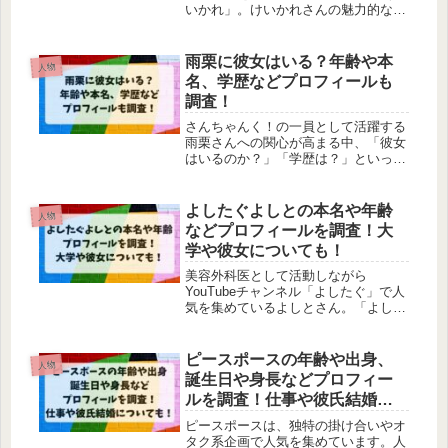
いかれ」。けいかれさんの魅力的な外
見にもかかわらず、なぜ彼女がいない
のか不思議に思う人も多いでしょう。
また、けいかれさんの年齢や職業、学
雨栗に彼女はいる？年齢や本
人物
歴など、詳しいプロフィールを知りた
名、学歴などプロフィールも
いという声も多く聞かれます。そこで
調査！
この記事では、けいかれさんの正体に
迫り、プロフィールについても調べて
さんちゃんく！の一員として活躍する
みました。
雨栗さんへの関心が高まる中、「彼女
はいるのか？」「学歴は？」といった
疑問を持つ読者が急増しています。特
に「雨栗さんに彼女がいるのか」と、
ファンの間では絶えず話題に上ってい
よしたぐよしとの本名や年齢
人物
ます。本記事では、雨栗さんの「彼女
などプロフィールを調査！大
に関する噂」の真相から学歴まで、詳
学や彼女についても！
しく調査し、深堀していきます！
美容外科医として活動しながら
YouTubeチャンネル「よしたぐ」で人
気を集めているよしとさん。「よした
ぐ」の活動を見ていると、「本名
は？」「どこの大学出身？」「彼女は
いるの？」といったプライベートな情
ピースポースの年齢や出身、
人物
報が気になる方も多いのではないでし
誕生日や身長などプロフィー
ょうか。この記事では、「よしたぐ」
ルを調査！仕事や彼氏結婚に
のよしとさんの本名や大学、そして彼
ついても！
女について、SNSや公式サイト、
ピースポースは、独特の掛け合いやオ
YouTubeなどの情報をもとに徹底的に
タク系企画で人気を集めています。人