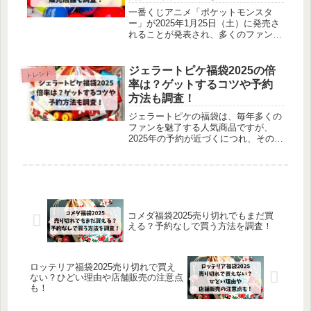
一番くじアニメ「ポケットモンスタ
ー」が2025年1月25日（土）に発売さ
れることが発表され、多くのファンが
期待に胸を膨らませています。しか
し、一番くじの人気商品はすぐに売り
切れてしまうことも多いので、ポケモ
ジェラートピケ福袋2025の倍
トレンド
ンファンにとっては、欲しい景品を手
率は？ゲットするコツや予約
に入れるために早めに行動する必要が
方法も調査！
あります。この記事では、一番くじア
ニメ「ポケットモンスター」の販売開
ジェラートピケの福袋は、毎年多くの
始時間や、売り切れの可能性、再販の
ファンを魅了する人気商品ですが、
情報などを詳しく解説します。
2025年の予約が近づくにつれ、その倍
率がますます気になる方も多いのでは
ないでしょうか。特に「ジェラピケ福
袋2025」は、可愛らしいデザインとふ
わふわの素材で、多くの人々が手に入
れたいと思う商品です。この記事で
は、ジェラピケ福袋2025の倍率やゲッ
コメダ福袋2025売り切れでもまだ買
トするためのコツ、予約方法を詳しく
える？予約なしで買う方法を調査！
紹介します。
ロッテリア福袋2025売り切れで買え
ない？ひどい理由や店舗販売の注意点
も！