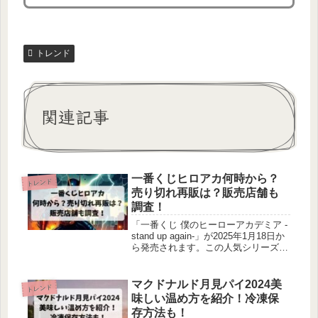
トレンド
関連記事
一番くじヒロアカ何時から？
トレンド
売り切れ再販は？販売店舗も
調査！
「一番くじ 僕のヒーローアカデミア -
stand up again-」が2025年1月18日か
ら発売されます。この人気シリーズの
一番くじは、ファンの間で大きな注目
を集めています。発売時間や販売状
況、再販の可能性、そして取扱店舗に
マクドナルド月見パイ2024美
トレンド
ついて詳しく見ていきましょう。
味しい温め方を紹介！冷凍保
存方法も！