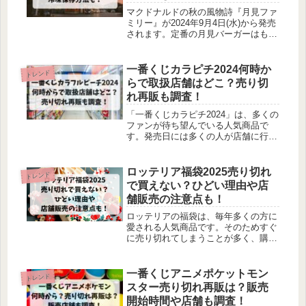
マクドナルドの秋の風物詩『月見ファ
ミリー』が2024年9月4日(水)から発売
されます。定番の月見バーガーはもち
ろんですが、隠れた人気商品なのが
「月見パイ」なんです！2024年は「月
見パイ」がリニューアルして「きなこ
一番くじカラピチ2024何時か
トレンド
もちとあんこの月見パイ」といて登場
らで取扱店舗はどこ？売り切
します。月見パイを美味しく食べられ
れ再販も調査！
る温め方や冷凍保存方法などについて
調べました。
「一番くじカラピチ2024」は、多くの
ファンが待ち望んでいる人気商品で
す。発売日には多くの人が店舗に行列
ができるほどです。そのため購入でき
ないことに悩むファンも少なくありま
せん。特に、一番くじカラピチは、初
ロッテリア福袋2025売り切れ
トレンド
日の店頭での売り切れが心配ですよ
で買えない？ひどい理由や店
ね。一番くじカラピチの販売開始時刻
舗販売の注意点も！
や取扱店舗、売り切れ時の再販情報に
ついて調べました。
ロッテリアの福袋は、毎年多くの方に
愛される人気商品です。そのためすぐ
に売り切れてしまうことが多く、購入
を希望してもゲットできない方もいる
ほどです。この記事では、ロッテリア
福袋2025に関する最新情報をお届け
一番くじアニメポケットモン
トレンド
し、福袋の販売時間や再販情報、過去
スター売り切れ再販は？販売
の評判などの情報を調べました。
開始時間や店舗も調査！