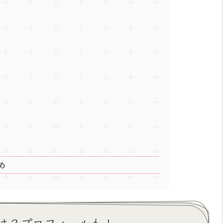
）
）
め
は？プロフィールも！