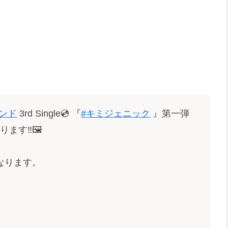
ンド
3rd Single💿 『
#キミジェニック
』第一弾
ます‼️🖼️
なります。